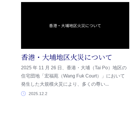
スタッフ紹介
サービスの流れ
香港・大埔地区火災について
2025 年 11 月 26 日、香港・大埔（Tai Po）地区の
住宅団地「宏福苑（Wang Fuk Court）」において
発生した大規模火災により、多くの尊い...
2025.12.2