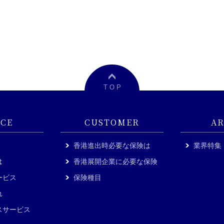
T O P
ICE
CUSTOMER
AR
香港進出時必要な保険は
業界特集
は
香港展開企業に必要な保険
ービス
保険種目
れ
スサービス