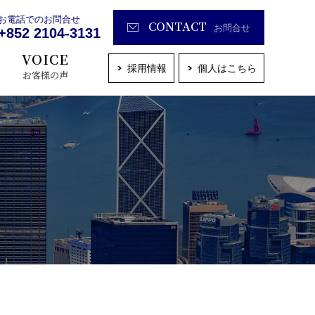
お電話でのお問合せ
CONTACT
お問合せ
+852 2104-3131
VOICE
採用情報
個人はこちら
お客様の声
沿革
保険見直しサービス
保険種目