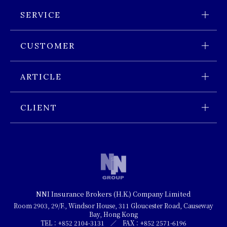
会社情報 トップページ
SERVICE
会社概要
サービス トップページ
CUSTOMER
経営理念
サービス内容
香港進出のお客様 トップページ
沿革
ARTICLE
ブローカーとは
香港進出時に必要な保険
スタッフ紹介
業界特集 トップページ
保険見直しサービス
CLIENT
香港展開企業に必要な保険
サービスの流れ
お客様の声
保険種目
キャッシュレスサービス
個人のお客様
お問合せ
NNI Insurance Brokers (H.K.) Company Limited
プライバシーポリシー
Room 2903, 29/F., Windsor House, 311 Gloucester Road, Causeway
Bay, Hong Kong
TEL：+852 2104-3131 ／ FAX：+852 2571-6196