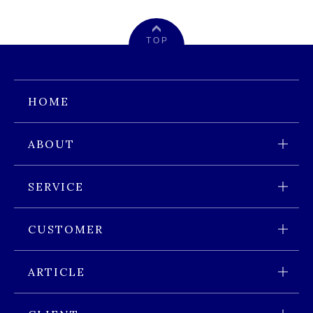
T O P
HOME
ABOUT
会社情報 トップページ
SERVICE
会社概要
サービス トップページ
CUSTOMER
経営理念
サービス内容
香港進出のお客様 トップページ
沿革
ARTICLE
ブローカーとは
香港進出時に必要な保険
スタッフ紹介
業界特集 トップページ
保険見直しサービス