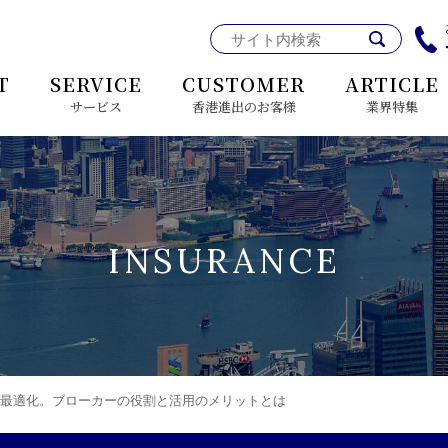
T
SERVICE
CUSTOMER
ARTICLE
サービス
香港進出のお客様
業界特集
客様へ
INSURANCE
経営理念
ブローカーとは
香港展開企業に必要な保険
最適化。ブローカーの役割と活用のメリットとは