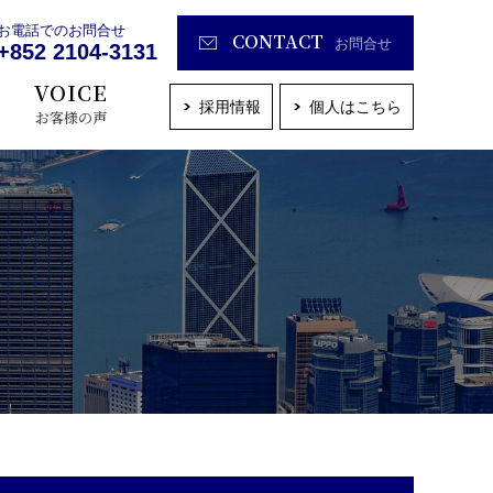
お電話でのお問合せ
CONTACT
お問合せ
+852 2104-3131
VOICE
採用情報
個人はこちら
お客様の声
沿革
保険見直しサービス
保険種目