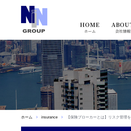
HOME
ABOU
ホーム
会社情報
会社情報へ
サービスへ
香港進出のお
会社概要
サービス内容
香港進出時に必要な保険
ホーム
insurance
【保険ブローカーとは】リスク管理を