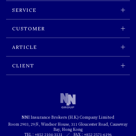
会社情報 トップページ
SERVICE
会社概要
サービス トップページ
CUSTOMER
経営理念
サービス内容
香港進出のお客様 トップページ
沿革
ARTICLE
ブローカーとは
香港進出時に必要な保険
スタッフ紹介
業界特集 トップページ
保険見直しサービス
CLIENT
香港展開企業に必要な保険
サービスの流れ
お客様の声
保険種目
キャッシュレスサービス
個人のお客様
お問合せ
NNI Insurance Brokers (H.K.) Company Limited
プライバシーポリシー
Room 2903, 29/F., Windsor House, 311 Gloucester Road, Causeway
Bay, Hong Kong
TEL：+852 2104-3131 ／ FAX：+852 2571-6196