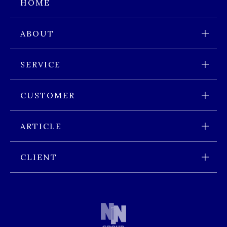
HOME
ABOUT
会社情報 トップページ
SERVICE
会社概要
サービス トップページ
CUSTOMER
経営理念
サービス内容
香港進出のお客様 トップページ
沿革
ARTICLE
ブローカーとは
香港進出時に必要な保険
スタッフ紹介
業界特集 トップページ
保険見直しサービス
CLIENT
香港展開企業に必要な保険
サービスの流れ
お客様の声
保険種目
キャッシュレスサービス
個人のお客様
お問合せ